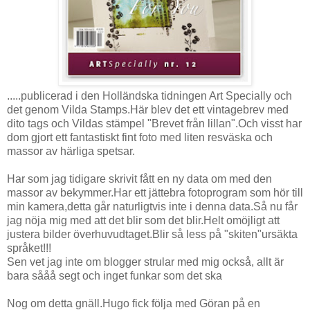
.....publicerad i den Holländska tidningen Art Specially och
det genom Vilda Stamps.Här blev det ett vintagebrev med
dito tags och Vildas stämpel "Brevet från lillan".Och visst har
dom gjort ett fantastiskt fint foto med liten resväska och
massor av härliga spetsar.
Har som jag tidigare skrivit fått en ny data om med den
massor av bekymmer.Har ett jättebra fotoprogram som hör till
min kamera,detta går naturligtvis inte i denna data.Så nu får
jag nöja mig med att det blir som det blir.Helt omöjligt att
justera bilder överhuvudtaget.Blir så less på "skiten"ursäkta
språket!!!
Sen vet jag inte om blogger strular med mig också, allt är
bara sååå segt och inget funkar som det ska
Nog om detta gnäll.Hugo fick följa med Göran på en